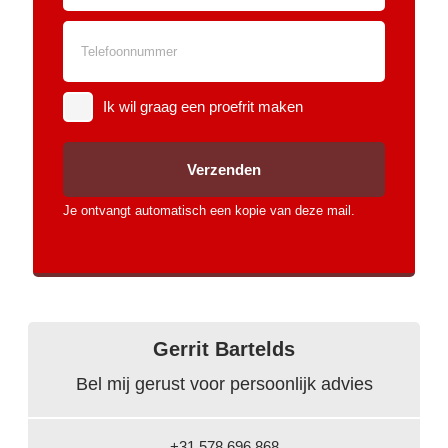
knie airbag(s)
cruise control
bestuurdersairbag
Anti doorSlip Regeling
Ik wil graag een proefrit maken
alarm klasse
1(startblokkering)
Anti Blokkeer Systeem
Verzenden
hoofd airbag(s) voor
hoofd airbag(s) achter
Je ontvangt automatisch een kopie van deze mail.
parkeersensor achter
Toon meer
Gerrit Bartelds
Bel mij gerust voor persoonlijk advies
+31 578 696 868