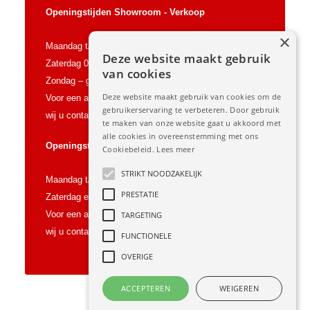
Openingstijden Showroom - Verkoop
×
Maandag t/m vrijdag 09:00 t/m 18:00 uur
Deze website maakt gebruik
Zaterdag 09.00 t/m 15.00 uur
van cookies
Zondag – gesloten
Deze website maakt gebruik van cookies om de
Voor een afspraak buiten onze openingstijden, vragen
gebruikerservaring te verbeteren. Door gebruik
wij u contact met ons op te nemen.
te maken van onze website gaat u akkoord met
alle cookies in overeenstemming met ons
Openingstijden Werkplaats
Cookiebeleid.
Lees meer
STRIKT NOODZAKELIJK
Maandag t/m Vrijdag 08:00 t/m 17:00 uur
PRESTATIE
Zaterdag en Zondag gesloten
Voor een afspraak buiten onze openingstijden, vragen
TARGETING
wij u contact met ons op te nemen.
FUNCTIONELE
OVERIGE
ACCEPTEREN
WEIGEREN
Copyright 2015 Bartelds Auto’s –