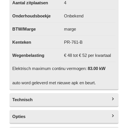
Aantal zitplaatsen
4
Onderhoudsboekje
Onbekend
BTW/Marge
marge
Kenteken
PR-761-B
Wegenbelasting
€ 48 tot € 52 per kwartaal
Elektrisch maximum continu vermogen:
83.00 kW
auto word geleverd met nieuwe apk en beurt.
Technisch
Opties
Topsnelheid
140 km/h