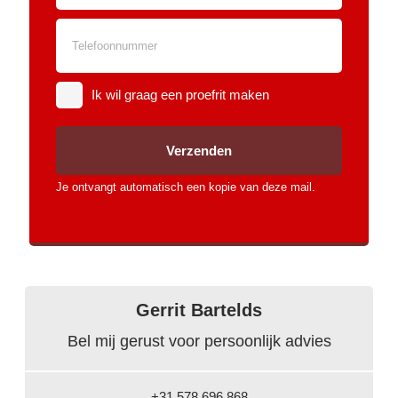
knie airbag(s)
cruise control
bestuurdersairbag
Anti doorSlip Regeling
Ik wil graag een proefrit maken
alarm klasse
1(startblokkering)
Anti Blokkeer Systeem
Verzenden
hoofd airbag(s) voor
hoofd airbag(s) achter
Je ontvangt automatisch een kopie van deze mail.
parkeersensor achter
Toon meer
Gerrit Bartelds
Bel mij gerust voor persoonlijk advies
+31 578 696 868