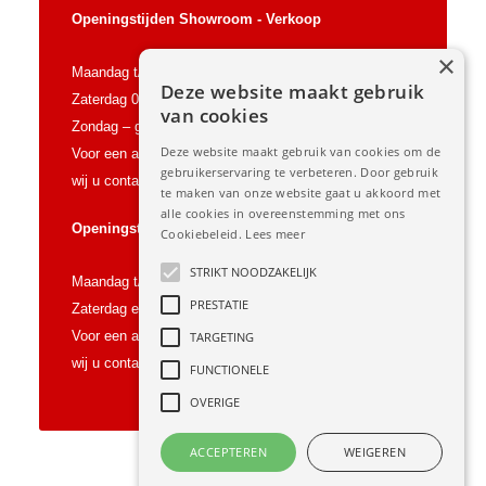
Openingstijden Showroom - Verkoop
×
Maandag t/m vrijdag 09:00 t/m 18:00 uur
Deze website maakt gebruik
Zaterdag 09.00 t/m 15.00 uur
van cookies
Zondag – gesloten
Deze website maakt gebruik van cookies om de
Voor een afspraak buiten onze openingstijden, vragen
gebruikerservaring te verbeteren. Door gebruik
wij u contact met ons op te nemen.
te maken van onze website gaat u akkoord met
alle cookies in overeenstemming met ons
Openingstijden Werkplaats
Cookiebeleid.
Lees meer
STRIKT NOODZAKELIJK
Maandag t/m Vrijdag 08:00 t/m 17:00 uur
PRESTATIE
Zaterdag en Zondag gesloten
Voor een afspraak buiten onze openingstijden, vragen
TARGETING
wij u contact met ons op te nemen.
FUNCTIONELE
OVERIGE
ACCEPTEREN
WEIGEREN
Copyright 2015 Bartelds Auto’s –