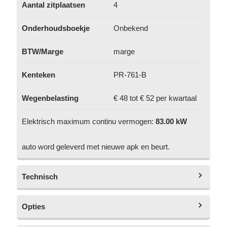
Aantal zitplaatsen
4
Onderhoudsboekje
Onbekend
BTW/Marge
marge
Kenteken
PR-761-B
Wegenbelasting
€ 48 tot € 52 per kwartaal
Elektrisch maximum continu vermogen:
83.00 kW
auto word geleverd met nieuwe apk en beurt.
Technisch
Opties
Topsnelheid
140 km/h