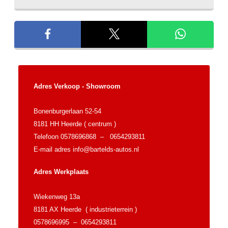
Adres Verkoop - Showroom
Bonenburgerlaan 52-54
8181 HH Heerde ( centrum )
Telefoon 0578696868 – 0654293811
E-mail adres
info@bartelds-autos.nl
Adres Werkplaats
Wiekenweg 13a
8181 AX Heerde ( industrieterrein )
0578696995 – 0654293811